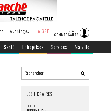
da
Avantages
Le GET
ESPACE
COMMERÇANTS
Santé
Entreprises
Services
Ma ville
LES HORAIRES
Lundi :
10h00-15h00